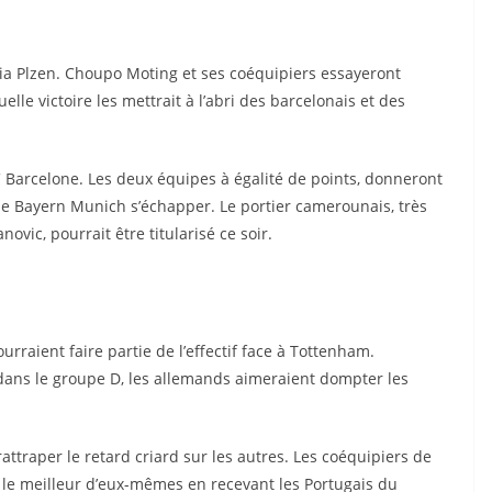
e-mail
Championnats, équipes nationales,
ia Plzen. Choupo Moting et ses coéquipiers essayeront
classements, joueurs, transferts ect... Le tout
uelle victoire les mettrait à l’abri des barcelonais et des
dans votre boite email
 Barcelone. Les deux équipes à égalité de points, donneront
Entrez votre adresse e-mail
Email
 le Bayern Munich s’échapper. Le portier camerounais, très
ovic, pourrait être titularisé ce soir.
RECEVOIR LES INFOS SPÉCIALES
raient faire partie de l’effectif face à Tottenham.
 dans le groupe D, les allemands aimeraient dompter les
Non, Désolé je ne suis pas intéressé. je ne veux plus voir cette popup
rattraper le retard criard sur les autres. Les coéquipiers de
 meilleur d’eux-mêmes en recevant les Portugais du