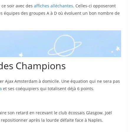
 ce soir avec des
affiches alléchantes
. Celles-ci opposeront
es équipes des groupes A à D où évoluent un bon nombre de
 des Champions
ter Ajax Amsterdam à domicile. Une équation qui ne sera pas
NEWSLETT
a
et ses coéquipiers qui totalisent déjà 6 points.
ER !
Recevoir les infos
re son retard en recevant le club écossais Glasgow. Joël
spéciales dans votre boite
 repositionner après la lourde défaite face à Naples.