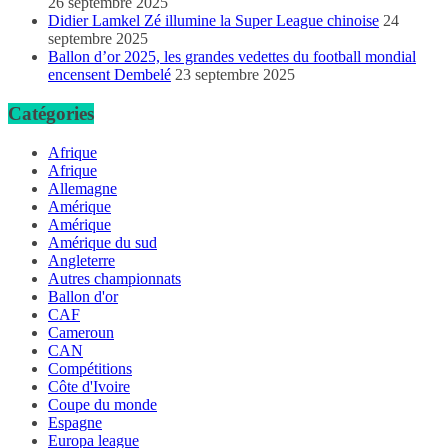
26 septembre 2025
Didier Lamkel Zé illumine la Super League chinoise
24
septembre 2025
Ballon d’or 2025, les grandes vedettes du football mondial
encensent Dembelé
23 septembre 2025
Catégories
Afrique
Afrique
Allemagne
Amérique
Amérique
Amérique du sud
Angleterre
Autres championnats
Ballon d'or
CAF
Cameroun
CAN
Compétitions
Côte d'Ivoire
Coupe du monde
Espagne
Europa league