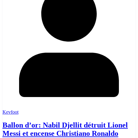
Kevfoot
Ballon d’or: Nabil Djellit détruit Lionel
Messi et encense Christiano Ronaldo