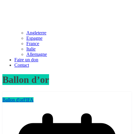
Angleterre
Espagne
France
Italie
Allemagne
Faire un don
Contact
Ballon d’or
Ballon d'or
FIFA