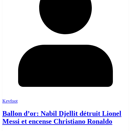
Kevfoot
Ballon d’or: Nabil Djellit détruit Lionel
Messi et encense Christiano Ronaldo