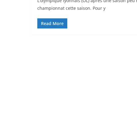
L’olympique lyonnais (OL) après une saison peu 
championnat cette saison. Pour y
Read More