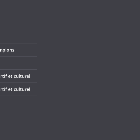
mpions
x
if et culturel
if et culturel