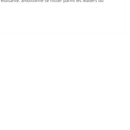
reluisante, ambitionne se hisser parmi les leaders du