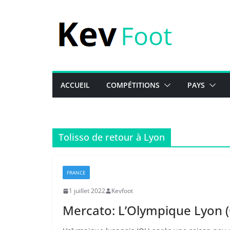
Passer
au
contenu
ACCUEIL
COMPÉTITIONS
PAYS
Tolisso de retour à Lyon
FRANCE
1 juillet 2022
Kevfoot
Mercato: L’Olympique Lyon (