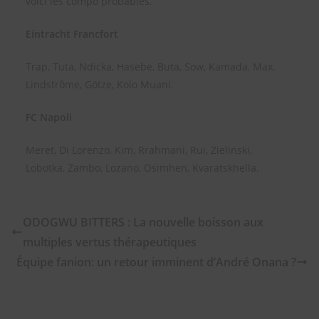
voici les compo probables.
Eintracht Francfort
Trap, Tuta, Ndicka, Hasebe, Buta, Sow, Kamada, Max,
Lindstrôme, Götze, Kolo Muani.
FC Napoli
Meret, Di Lorenzo, Kim, Rrahmani, Rui, Zielinski,
Lobotka, Zambo, Lozano, Osimhen, Kvaratskhella.
ODOGWU BITTERS : La nouvelle boisson aux
multiples vertus thérapeutiques
Équipe fanion: un retour imminent d’André Onana ?