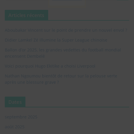
Articles récents
NEWSLETTER !
Recevoir les infos
Aboubakar Vincent sur le point de prendre un nouvel envol ?
spéciales dans votre
Didier Lamkel Zé illumine la Super League chinoise
boite e-mail
Ballon d’or 2025, les grandes vedettes du football mondial
encensent Dembelé
Championnats, équipes nationales,
Voici pourquoi Hugo Ekitike a choisi Liverpool
classements, joueurs, transferts ect... Le tout
Nathan Ngoumou bientôt de retour sur la pelouse verte
dans votre boite email
après une blessure grave ?
Entrez votre adresse e-mail
Email
Dates
RECEVOIR LES INFOS SPÉCIALES
septembre 2025
août 2025