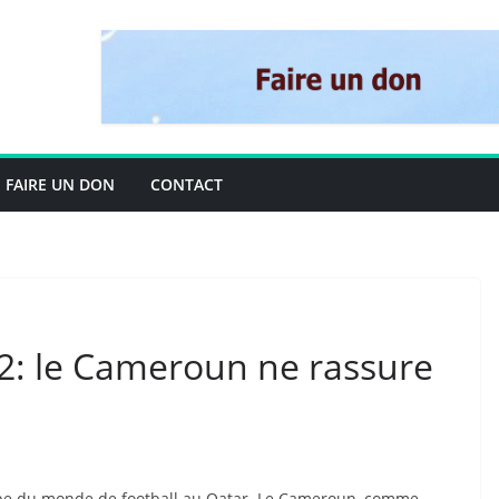
FAIRE UN DON
CONTACT
: le Cameroun ne rassure
upe du monde de football au Qatar. Le Cameroun, comme