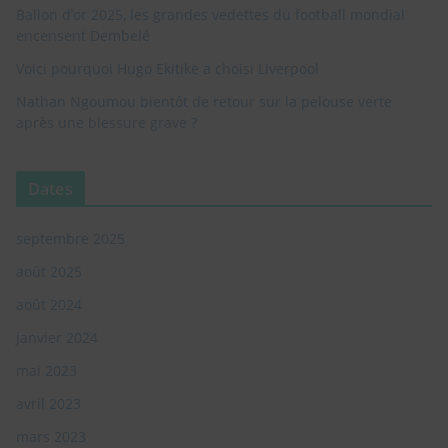
Ballon d’or 2025, les grandes vedettes du football mondial
encensent Dembelé
Voici pourquoi Hugo Ekitike a choisi Liverpool
Non, Désolé je ne suis pas intéressé. je ne veux plus voir cette popup
Nathan Ngoumou bientôt de retour sur la pelouse verte
après une blessure grave ?
Dates
septembre 2025
août 2025
août 2024
janvier 2024
mai 2023
avril 2023
mars 2023