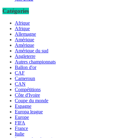
Catégories
Afrique
Afrique
Allemagne
Amérique
Amérique
Amérique du sud
Angleterre
Autres championnats
Ballon d'or
CAF
Cameroun
CAN
Compétitions
Côte d'Ivoire
Coupe du monde
Espagne
Europa league
Europe
FIFA
France
Italie