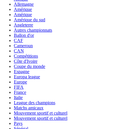
Allemagne
Amérique
Amérique
Amérique du sud
Angleterre
Autres championnats
Ballon d'or
CAF
Cameroun
CAN
Compétitions
Côte d'Ivoire
Coupe du monde
Espagne
Europa league
Europe
FIFA
France
Italie
League des champions
Matchs amicaux
Mouvement sportif et culturel
Mouvement sportif et culturel
Pays
Sénégal