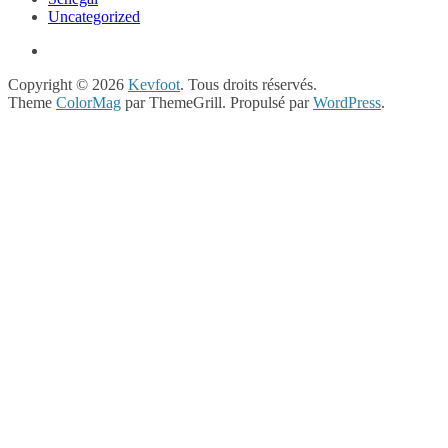
Uncategorized
Copyright © 2026
Kevfoot
. Tous droits réservés.
Theme
ColorMag
par ThemeGrill. Propulsé par
WordPress
.
Close
this
module
NEWSLETTER !
Recevoir les infos
spéciales dans votre
boite e-mail