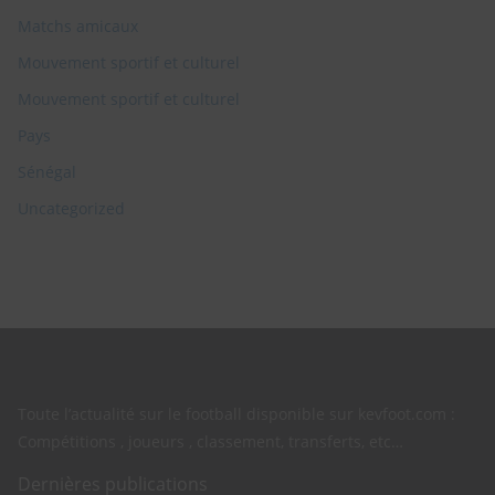
Matchs amicaux
Mouvement sportif et culturel
Mouvement sportif et culturel
Pays
Sénégal
Uncategorized
Toute l’actualité sur le football disponible sur kevfoot.com :
Compétitions , joueurs , classement, transferts, etc…
Dernières publications