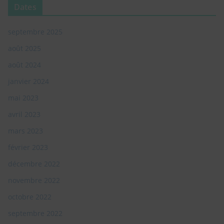
Dates
Entrez votre adresse e-mail
Email
septembre 2025
RECEVOIR LES INFOS SPÉCIALES
août 2025
août 2024
janvier 2024
mai 2023
Non, Désolé je ne suis pas intéressé. je ne veux plus voir cette popup
avril 2023
mars 2023
février 2023
décembre 2022
novembre 2022
octobre 2022
septembre 2022