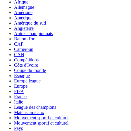
Afrique
Allemagne
Amérique
Amérique
Amérique du sud
Angleterre
Autres championnats
Ballon d'or
CAF
Cameroun
CAN
Compétitions
Côte d'Ivoire
Coupe du monde
Espagne
Europa league
Europe
FIFA
France
Italie
League des champions
Matchs amicaux
Mouvement sportif et culturel
Mouvement sportif et culturel
Pays