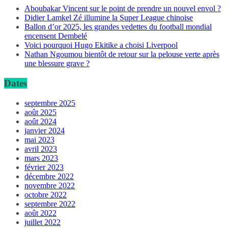
Aboubakar Vincent sur le point de prendre un nouvel envol ?
Didier Lamkel Zé illumine la Super League chinoise
Ballon d’or 2025, les grandes vedettes du football mondial
encensent Dembelé
Voici pourquoi Hugo Ekitike a choisi Liverpool
Nathan Ngoumou bientôt de retour sur la pelouse verte après
une blessure grave ?
Dates
septembre 2025
août 2025
août 2024
janvier 2024
mai 2023
avril 2023
mars 2023
février 2023
décembre 2022
novembre 2022
octobre 2022
septembre 2022
août 2022
juillet 2022