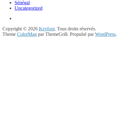
Sénégal
Uncategorized
Copyright © 2026
Kevfoot
. Tous droits réservés.
Theme
ColorMag
par ThemeGrill. Propulsé par
WordPress
.
Close
this
module
NEWSLETTER !
Recevoir les infos
spéciales dans votre