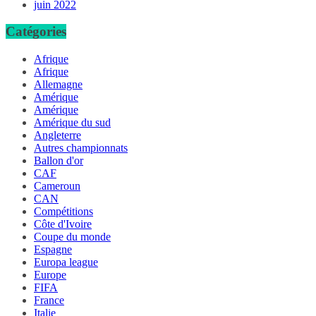
juin 2022
Catégories
Afrique
Afrique
Allemagne
Amérique
Amérique
Amérique du sud
Angleterre
Autres championnats
Ballon d'or
CAF
Cameroun
CAN
Compétitions
Côte d'Ivoire
Coupe du monde
Espagne
Europa league
Europe
FIFA
France
Italie