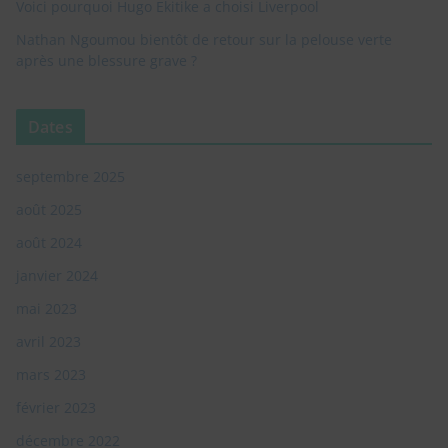
Voici pourquoi Hugo Ekitike a choisi Liverpool
Nathan Ngoumou bientôt de retour sur la pelouse verte
Non, Désolé je ne suis pas intéressé. je ne veux plus voir cette popup
après une blessure grave ?
Dates
septembre 2025
août 2025
août 2024
janvier 2024
mai 2023
avril 2023
mars 2023
février 2023
décembre 2022