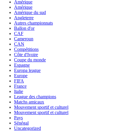
Amérique
Amérique
Amérique du sud
Angleterre
Autres championnats
Ballon d'or
CAF
Cameroun
CAN
Compétitions
Côte d'Ivoire
Coupe du monde
Espagne
Europa league
Europe
FIFA
France
Italie
League des champions
Matchs amicaux
Mouvement sportif et culturel
Mouvement sportif et culturel
Pays
Sénégal
Uncategorized