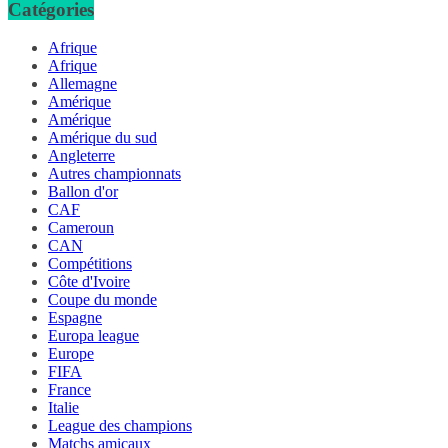
Catégories
Afrique
Afrique
Allemagne
Amérique
Amérique
Amérique du sud
Angleterre
Autres championnats
Ballon d'or
CAF
Cameroun
CAN
Compétitions
Côte d'Ivoire
Coupe du monde
Espagne
Europa league
Europe
FIFA
France
Italie
League des champions
Matchs amicaux