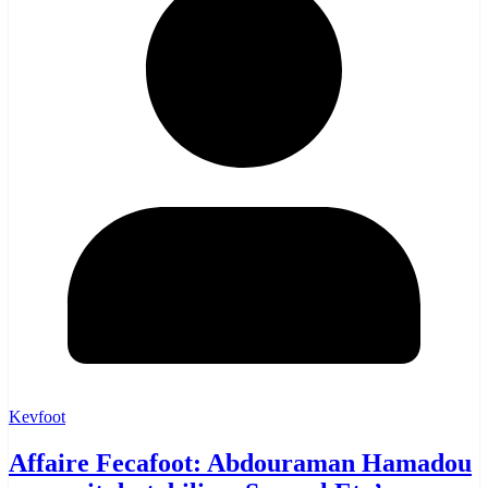
Kevfoot
Affaire Fecafoot: Abdouraman Hamadou