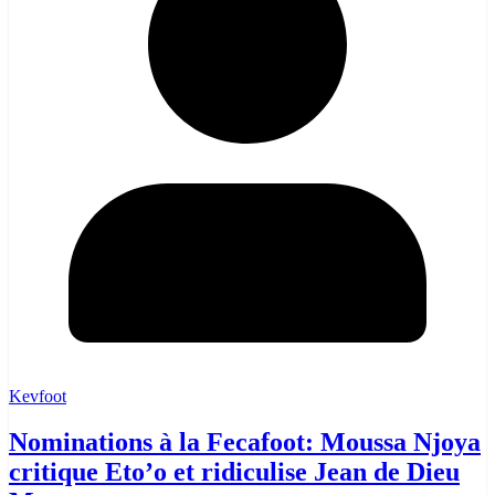
Kevfoot
Nominations à la Fecafoot: Moussa Njoya
critique Eto’o et ridiculise Jean de Dieu