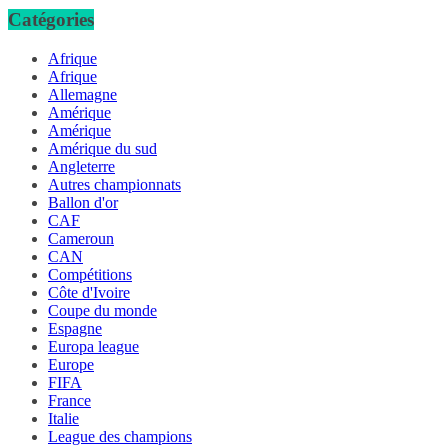
Catégories
Afrique
Afrique
Allemagne
Amérique
Amérique
Amérique du sud
Angleterre
Autres championnats
Ballon d'or
CAF
Cameroun
CAN
Compétitions
Côte d'Ivoire
Coupe du monde
Espagne
Europa league
Europe
FIFA
France
Italie
League des champions