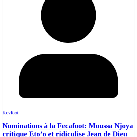
Kevfoot
Nominations à la Fecafoot: Moussa Njoya
critique Eto’o et ridiculise Jean de Dieu