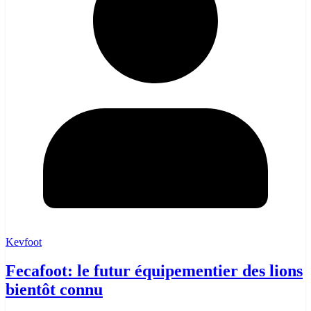
Kevfoot
Fecafoot: le futur équipementier des lions
bientôt connu