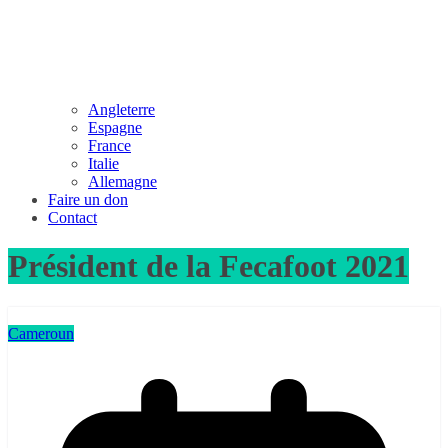
Angleterre
Espagne
France
Italie
Allemagne
Faire un don
Contact
Président de la Fecafoot 2021
Cameroun