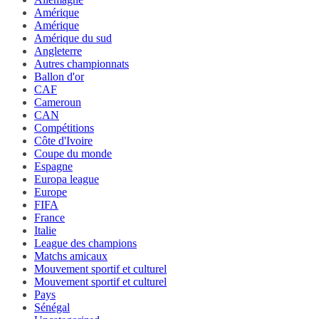
Amérique
Amérique
Amérique du sud
Angleterre
Autres championnats
Ballon d'or
CAF
Cameroun
CAN
Compétitions
Côte d'Ivoire
Coupe du monde
Espagne
Europa league
Europe
FIFA
France
Italie
League des champions
Matchs amicaux
Mouvement sportif et culturel
Mouvement sportif et culturel
Pays
Sénégal