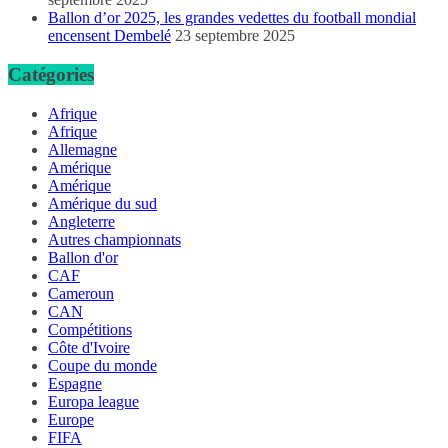
Ballon d’or 2025, les grandes vedettes du football mondial
encensent Dembelé
23 septembre 2025
Catégories
Afrique
Afrique
Allemagne
Amérique
Amérique
Amérique du sud
Angleterre
Autres championnats
Ballon d'or
CAF
Cameroun
CAN
Compétitions
Côte d'Ivoire
Coupe du monde
Espagne
Europa league
Europe
FIFA