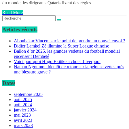
du monde, les dirigeants Qataris fixent des règles.
Read More
Articles récents
Aboubakar Vincent sur le point de prendre un nouvel envol ?
Didier Lamkel Zé illumine la Super League chinoise
Ballon d’or 2025, les grandes vedettes du football mondial
encensent Dembelé
Voici pourquoi Hugo Ekitike a choisi Liverpool
Nathan Ngoumou bientôt de retour sur la pelouse verte après
une blessure grave ?
Dates
septembre 2025
août 2025
août 2024
janvier 2024
mai 2023
avril 2023
mars 2023