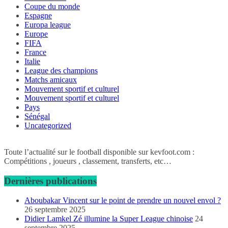
Coupe du monde
Espagne
Europa league
Europe
FIFA
France
Italie
League des champions
Matchs amicaux
Mouvement sportif et culturel
Mouvement sportif et culturel
Pays
Sénégal
Uncategorized
Toute l’actualité sur le football disponible sur kevfoot.com :
Compétitions , joueurs , classement, transferts, etc…
Dernières publications
Aboubakar Vincent sur le point de prendre un nouvel envol ?
26 septembre 2025
Didier Lamkel Zé illumine la Super League chinoise
24
septembre 2025