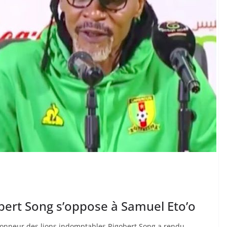
ert Song s’oppose à Samuel Eto’o
ctionneur des lions indomptables Rigobert Song a rendu