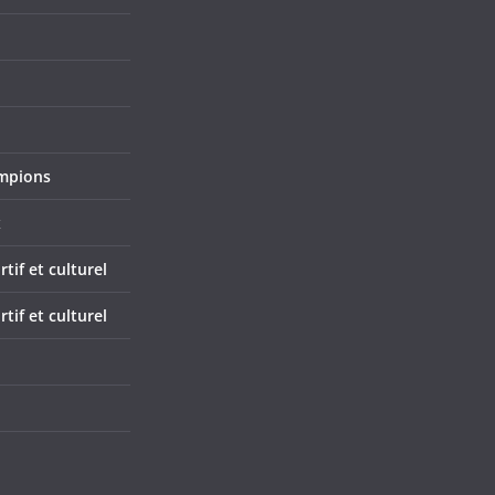
mpions
x
if et culturel
if et culturel