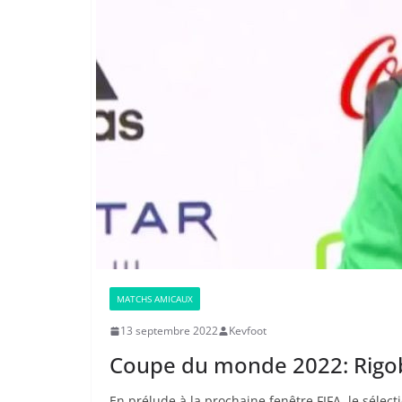
MATCHS AMICAUX
13 septembre 2022
Kevfoot
Coupe du monde 2022: Rigob
En prélude à la prochaine fenêtre FIFA, le séle