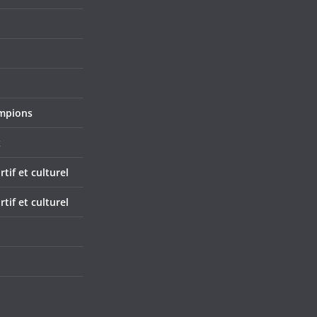
mpions
x
if et culturel
if et culturel