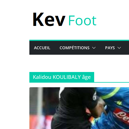
Passer
au
contenu
ACCUEIL
COMPÉTITIONS
PAYS
Kalidou KOULIBALY âge