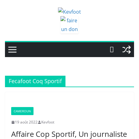
Passer
au
contenu
Fecafoot Coq Sportif
CAMEROUN
19 août 2022
Kevfoot
Affaire Cop Sportif, Un journaliste