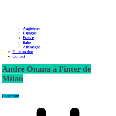
Angleterre
Espagne
France
Italie
Allemagne
Faire un don
Contact
André Onana à l'inter de
Milan
Cameroun