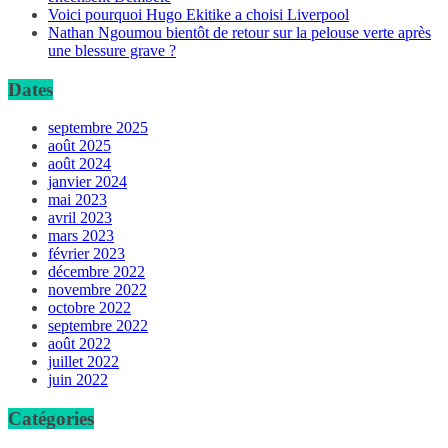
Voici pourquoi Hugo Ekitike a choisi Liverpool
Nathan Ngoumou bientôt de retour sur la pelouse verte après
une blessure grave ?
Dates
septembre 2025
août 2025
août 2024
janvier 2024
mai 2023
avril 2023
mars 2023
février 2023
décembre 2022
novembre 2022
octobre 2022
septembre 2022
août 2022
juillet 2022
juin 2022
Catégories