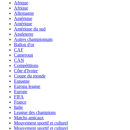
Afrique
Afrique
Allemagne
Amérique
Amérique
Amérique du sud
Angleterre
Autres championnats
Ballon d'or
CAF
Cameroun
CAN
Compétitions
Côte d'Ivoire
Coupe du monde
Espagne
Europa league
Europe
FIFA
France
Italie
League des champions
Matchs amicaux
Mouvement sportif et culturel
Mouvement sportif et culturel