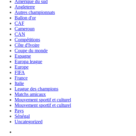
Amérique du sud
Angleterre
Autres championnats
Ballon d'or
CAF
Cameroun
CAN
Compétitions
Côte d'Ivoire
Coupe du monde
Espagne
Europa league
Europe
FIFA
France
Italie
League des champions
Matchs amicaux
Mouvement sportif et culturel
Mouvement sportif et culturel
Pays
Sénégal
Uncategorized