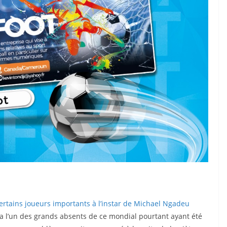
e-mail
Championnats, équipes nationales,
classements, joueurs, transferts ect... Le tout
dans votre boite email
Entrez votre adresse e-mail
Email
RECEVOIR LES INFOS SPÉCIALES
Non, Désolé je ne suis pas intéressé. je ne veux plus voir cette popup
 certains joueurs importants à l’instar de Michael Ngadeu
ra l’un des grands absents de ce mondial pourtant ayant été