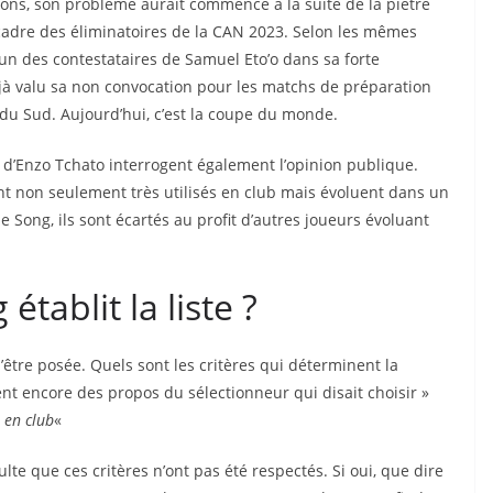
tions, son problème aurait commencé à la suite de la piètre
cadre des éliminatoires de la CAN 2023. Selon les mêmes
’un des contestataires de Samuel Eto’o dans sa forte
déjà valu sa non convocation pour les matchs de préparation
 du Sud. Aujourd’hui, c’est la coupe du monde.
d’Enzo Tchato interrogent également l’opinion publique.
sont non seulement très utilisés en club mais évoluent dans un
 Song, ils sont écartés au profit d’autres joueurs évoluant
établit la liste ?
’être posée. Quels sont les critères qui déterminent la
ent encore des propos du sélectionneur qui disait choisir »
 en club
«
sulte que ces critères n’ont pas été respectés. Si oui, que dire