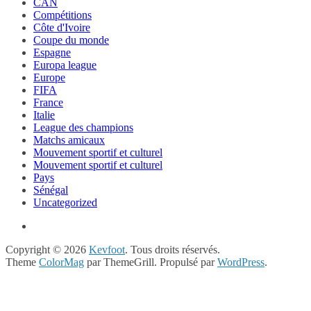
CAN
Compétitions
Côte d'Ivoire
Coupe du monde
Espagne
Europa league
Europe
FIFA
France
Italie
League des champions
Matchs amicaux
Mouvement sportif et culturel
Mouvement sportif et culturel
Pays
Sénégal
Uncategorized
Copyright © 2026
Kevfoot
. Tous droits réservés.
Theme
ColorMag
par ThemeGrill. Propulsé par
WordPress
.
Close
this
module