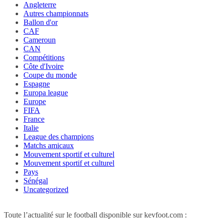
Angleterre
Autres championnats
Ballon d'or
CAF
Cameroun
CAN
Compétitions
Côte d'Ivoire
Coupe du monde
Espagne
Europa league
Europe
FIFA
France
Italie
League des champions
Matchs amicaux
Mouvement sportif et culturel
Mouvement sportif et culturel
Pays
Sénégal
Uncategorized
Toute l’actualité sur le football disponible sur kevfoot.com :