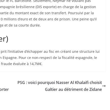
e-mail
 pour le FC Barcelone. Seulement, Neymar ne voulant pas
ompagnie brésilienne (DIS exporte) en charge de la gestion
partie du montant exact de son transfert. Poursuivi par la
Championnats, équipes nationales,
0 millions d’euro et de deux ans de prison. Une peine qu’il
classements, joueurs, transferts ect... Le tout
ge et de sa courte durée.
dans votre boite email
er)
Entrez votre adresse e-mail
Email
rit l’initiative d’échapper au fisc en créant une structure lui
RECEVOIR LES INFOS SPÉCIALES
 Espagne. Pour ce non-respect de la fiscalité espagnole, le
 fraude évaluée à 14,7M€.
PSG : voici pourquoi Nasser Al Khalaifi choisit
Non, Désolé je ne suis pas intéressé. je ne veux plus voir cette popup
orter
Galtier au détriment de Zidane