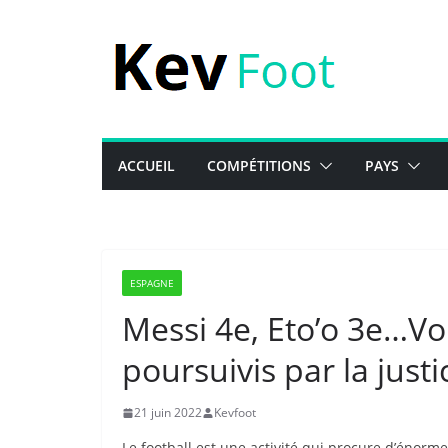
Passer
au
contenu
ACCUEIL
COMPÉTITIONS
PAYS
ESPAGNE
Messi 4e, Eto’o 3e…Voi
poursuivis par la just
21 juin 2022
Kevfoot
Le football est une activité qui procure d’énormes