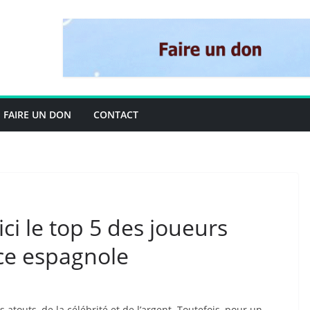
FAIRE UN DON
CONTACT
ci le top 5 des joueurs
ice espagnole
 atouts, de la célébrité et de l’argent. Toutefois, pour un