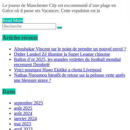
Le joueur de Manchester City est excommunié d’une plage en
Grèce où il passe ses Vacances. Cette expulsion est la
Read More
Articles récents
Aboubakar Vincent sur le point de prendre un nouvel envol ?
Didier Lamkel Zé illumine la Super League chinoise
Ballon d’or 2025, les grandes vedettes du football mondial
encensent Dembelé
Voici pourquoi Hugo Ekitike a choisi Liverpool
Nathan Ngoumou bientôt de retour sur la pelouse verte après
une blessure grave ?
Dates
septembre 2025
août 2025
août 2024
janvier 2024
mai 2023
avril 2023