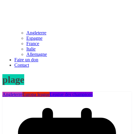
Angleterre
Espagne
France
Italie
Allemagne
Faire un don
Contact
plage
Angleterre
Europa league
League des champions