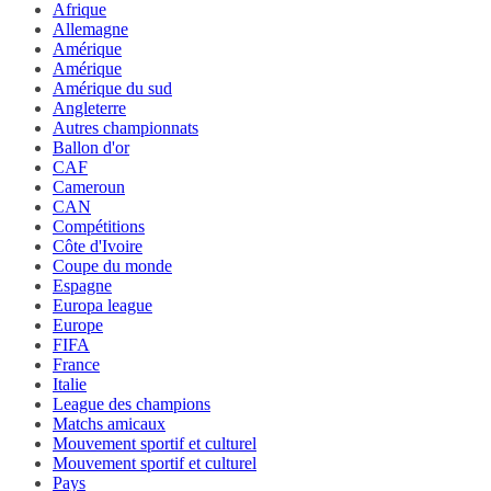
Afrique
Allemagne
Amérique
Amérique
Amérique du sud
Angleterre
Autres championnats
Ballon d'or
CAF
Cameroun
CAN
Compétitions
Côte d'Ivoire
Coupe du monde
Espagne
Europa league
Europe
FIFA
France
Italie
League des champions
Matchs amicaux
Mouvement sportif et culturel
Mouvement sportif et culturel
Pays