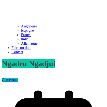
Angleterre
Espagne
France
Italie
Allemagne
Faire un don
Contact
Ngadeu Ngadjui
Cameroun