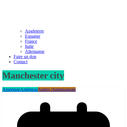
Angleterre
Espagne
France
Italie
Allemagne
Faire un don
Contact
Manchester city
Amérique
Amérique
Autres championnats