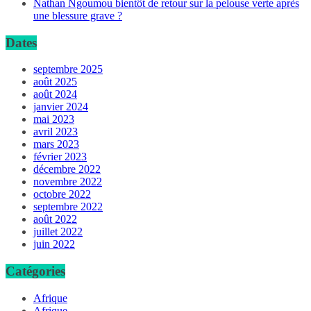
Nathan Ngoumou bientôt de retour sur la pelouse verte après
une blessure grave ?
Dates
septembre 2025
août 2025
août 2024
janvier 2024
mai 2023
avril 2023
mars 2023
février 2023
décembre 2022
novembre 2022
octobre 2022
septembre 2022
août 2022
juillet 2022
juin 2022
Catégories
Afrique
Afrique