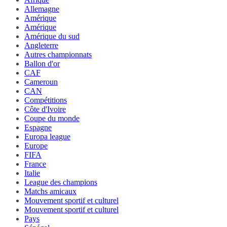
Allemagne
Amérique
Amérique
Amérique du sud
Angleterre
Autres championnats
Ballon d'or
CAF
Cameroun
CAN
Compétitions
Côte d'Ivoire
Coupe du monde
Espagne
Europa league
Europe
FIFA
France
Italie
League des champions
Matchs amicaux
Mouvement sportif et culturel
Mouvement sportif et culturel
Pays