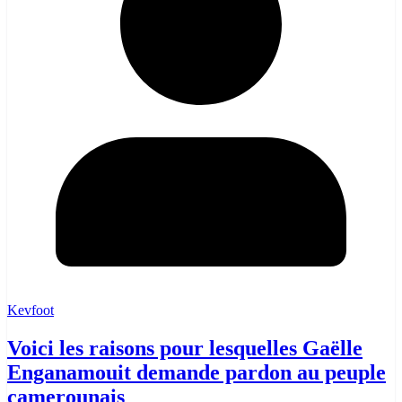
Kevfoot
Voici les raisons pour lesquelles Gaëlle
Enganamouit demande pardon au peuple
camerounais