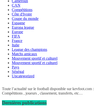
Cameroun
CAN
Compétitions
Côte d'Ivoire
Coupe du monde
Espagne
Europa league
Europe
FIFA
France
Italie
League des champions
Matchs amicaux
Mouvement sportif et culturel
Mouvement sportif et culturel
Pays
Sénégal
Uncategorized
Toute l’actualité sur le football disponible sur kevfoot.com :
Compétitions , joueurs , classement, transferts, etc…
Dernières publications