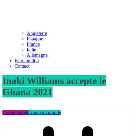
Angleterre
Espagne
France
Italie
Allemagne
Faire un don
Contact
Inaki Williams accepte le
Ghana 2021
Compétitions
Coupe du monde