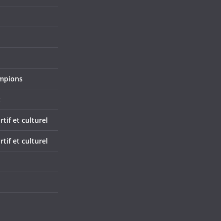
mpions
x
if et culturel
if et culturel