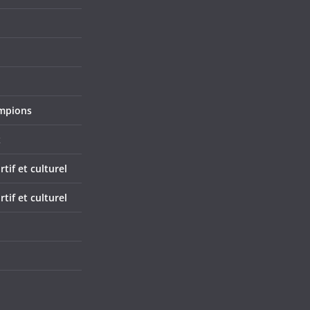
mpions
x
if et culturel
if et culturel