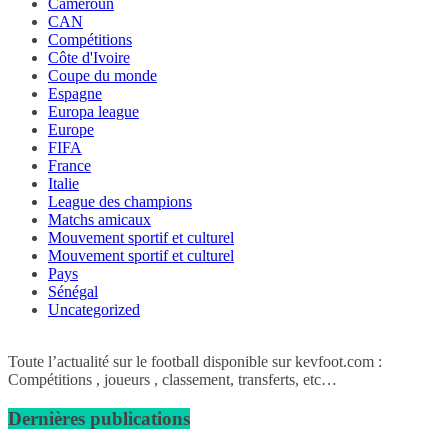
Cameroun
CAN
Compétitions
Côte d'Ivoire
Coupe du monde
Espagne
Europa league
Europe
FIFA
France
Italie
League des champions
Matchs amicaux
Mouvement sportif et culturel
Mouvement sportif et culturel
Pays
Sénégal
Uncategorized
Toute l’actualité sur le football disponible sur kevfoot.com :
Compétitions , joueurs , classement, transferts, etc…
Dernières publications