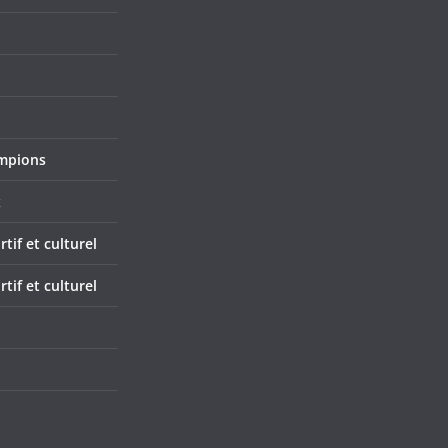
mpions
x
if et culturel
if et culturel