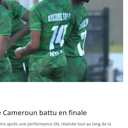
e Cameroun battu en finale
tre après une performance XXL réalisée tout au long de la