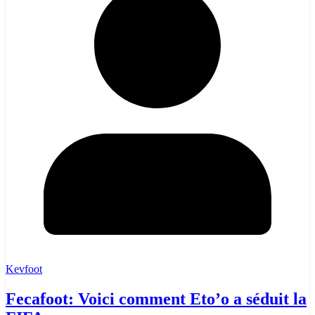
Kevfoot
Fecafoot: Voici comment Eto’o a séduit la