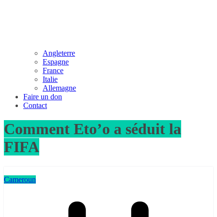
Angleterre
Espagne
France
Italie
Allemagne
Faire un don
Contact
Comment Eto’o a séduit la
FIFA
Cameroun