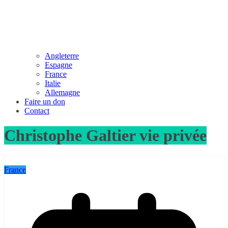
Angleterre
Espagne
France
Italie
Allemagne
Faire un don
Contact
Christophe Galtier vie privée
France