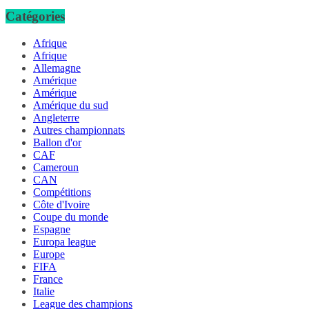
Catégories
Afrique
Afrique
Allemagne
Amérique
Amérique
Amérique du sud
Angleterre
Autres championnats
Ballon d'or
CAF
Cameroun
CAN
Compétitions
Côte d'Ivoire
Coupe du monde
Espagne
Europa league
Europe
FIFA
France
Italie
League des champions