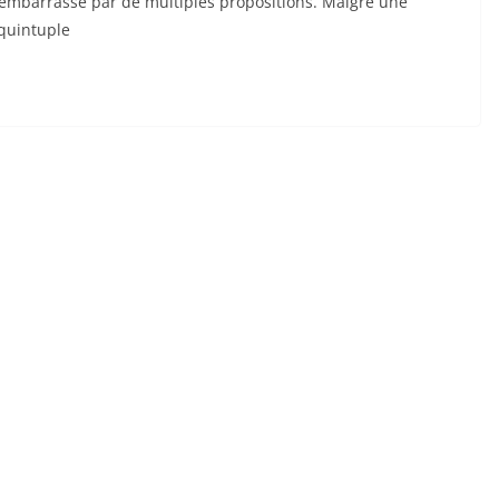
t embarrassé par de multiples propositions. Malgré une
 quintuple