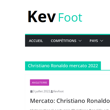
Passer
au
contenu
ACCUEIL
COMPÉTITIONS
PAYS
Christiano Ronaldo mercato 2022
ANGLETERRE
3 juillet 2022
Kevfoot
Mercato: Christiano Ronaldo