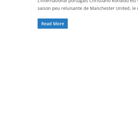
L’international portugais Christiano Ronaldo es
saison peu reluisante de Manchester United, le
Read More