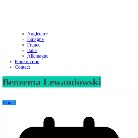
Angleterre
Espagne
France
Italie
Allemagne
Faire un don
Contact
Benzema Lewandowski
France