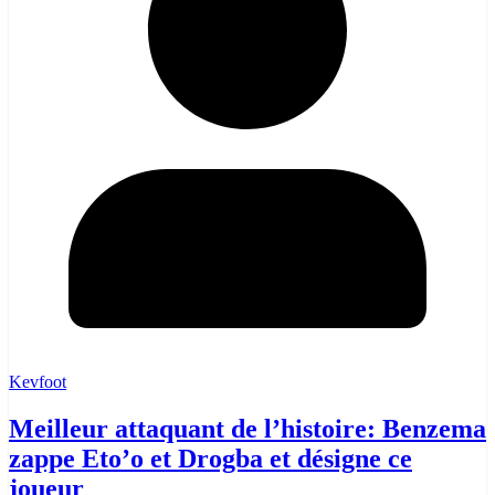
Kevfoot
Meilleur attaquant de l’histoire: Benzema
zappe Eto’o et Drogba et désigne ce
joueur