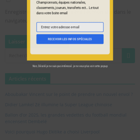
Recevoir les infos
Enregistrer mon nom, mon e-mail et mon site dans le
navigateur pour mon prochain commentaire.
spéciales dans votre
boite e-mail
Championnats, équipes nationales,
classements, joueurs, transferts ect... Le tout
dans votre boite email
Articles récents
Aboubakar Vincent sur le point de prendre un nouvel envol ?
Entrez votre adresse e-mail
Email
Didier Lamkel Zé illumine la Super League chinoise
Ballon d’or 2025, les grandes vedettes du football mondial
RECEVOIR LES INFOS SPÉCIALES
encensent Dembelé
Voici pourquoi Hugo Ekitike a choisi Liverpool