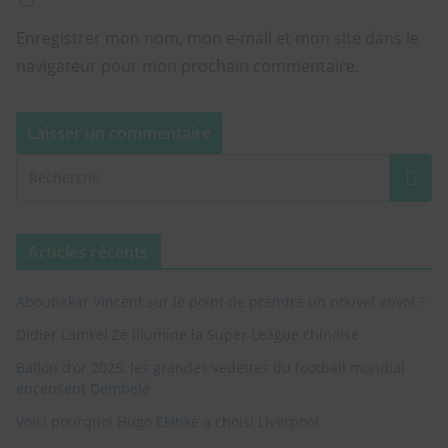
dans votre boite email
Enregistrer mon nom, mon e-mail et mon site dans le
navigateur pour mon prochain commentaire.
Entrez votre adresse e-mail
Email
RECEVOIR LES INFOS SPÉCIALES
Articles récents
Non, Désolé je ne suis pas intéressé. je ne veux plus voir cette popup
Aboubakar Vincent sur le point de prendre un nouvel envol ?
Didier Lamkel Zé illumine la Super League chinoise
Ballon d’or 2025, les grandes vedettes du football mondial
encensent Dembelé
Voici pourquoi Hugo Ekitike a choisi Liverpool