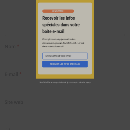
Clo
this
mod
Nom
*
NEWSLETTER !
Recevoir les infos
E-mail
*
spéciales dans votre
boite e-mail
Site web
Championnats, équipes nationales,
classements, joueurs, transferts ect... Le tout