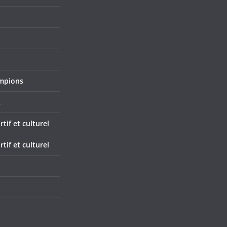
mpions
x
if et culturel
if et culturel