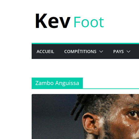
Passer
au
contenu
ACCUEIL
COMPÉTITIONS
PAYS
Zambo Anguissa