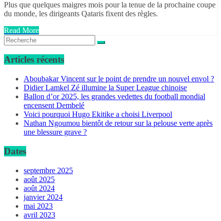
Plus que quelques maigres mois pour la tenue de la prochaine coupe
du monde, les dirigeants Qataris fixent des règles.
Read More
Articles récents
Aboubakar Vincent sur le point de prendre un nouvel envol ?
Didier Lamkel Zé illumine la Super League chinoise
Ballon d’or 2025, les grandes vedettes du football mondial
encensent Dembelé
Voici pourquoi Hugo Ekitike a choisi Liverpool
Nathan Ngoumou bientôt de retour sur la pelouse verte après
une blessure grave ?
Dates
septembre 2025
août 2025
août 2024
janvier 2024
mai 2023
avril 2023