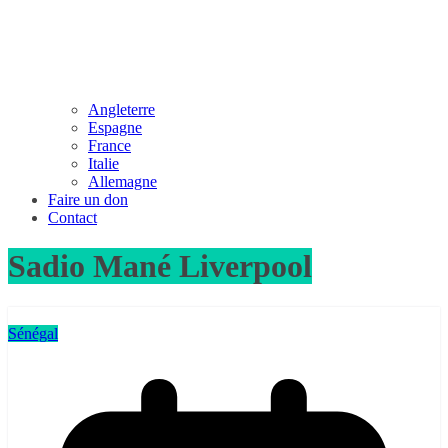
Angleterre
Espagne
France
Italie
Allemagne
Faire un don
Contact
Sadio Mané Liverpool
Sénégal