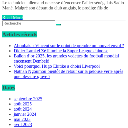
Le technicien allemand ne cesse d’encenser l’ailier sénégalais Sadio
Mané. Malgré son départ du club anglais, le prodige fils de
Read More
Articles récents
Aboubakar Vincent sur le point de prendre un nouvel envol ?
Didier Lamkel Zé illumine la Super League chinoise
Ballon d’or 2025, les grandes vedettes du football mondial
encensent Dembelé
Voici pourquoi Hugo Ekitike a choisi Liverpool
Nathan Ngoumou bientôt de retour sur la pelouse verte après
une blessure grave ?
Dates
septembre 2025
août 2025
août 2024
janvier 2024
mai 2023
avril 2023