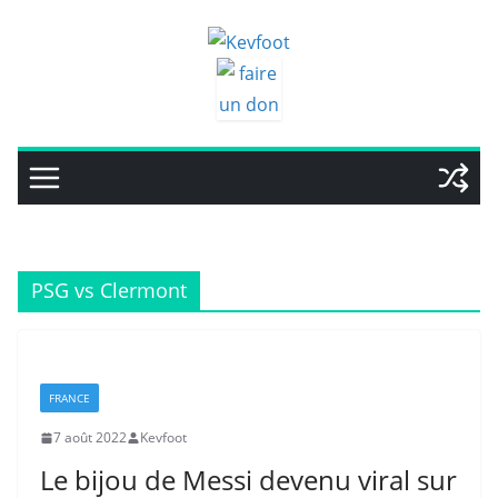
Passer
au
contenu
PSG vs Clermont
FRANCE
7 août 2022
Kevfoot
Le bijou de Messi devenu viral sur