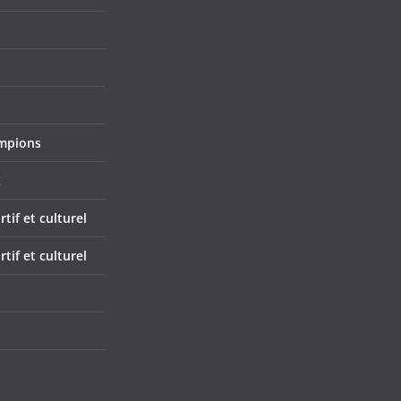
mpions
x
if et culturel
if et culturel