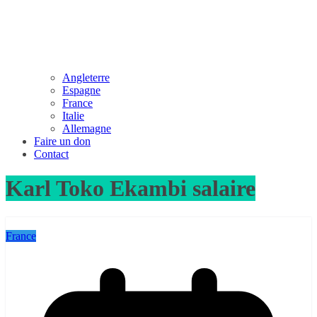
Angleterre
Espagne
France
Italie
Allemagne
Faire un don
Contact
Karl Toko Ekambi salaire
France