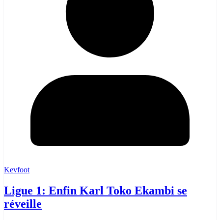
Kevfoot
Ligue 1: Enfin Karl Toko Ekambi se
réveille