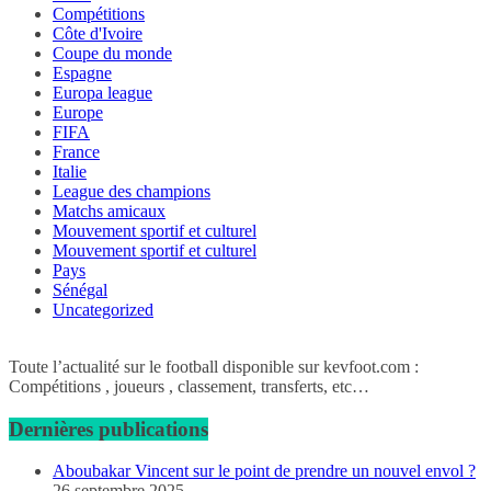
Compétitions
Côte d'Ivoire
Coupe du monde
Espagne
Europa league
Europe
FIFA
France
Italie
League des champions
Matchs amicaux
Mouvement sportif et culturel
Mouvement sportif et culturel
Pays
Sénégal
Uncategorized
Toute l’actualité sur le football disponible sur kevfoot.com :
Compétitions , joueurs , classement, transferts, etc…
Dernières publications
Aboubakar Vincent sur le point de prendre un nouvel envol ?
26 septembre 2025