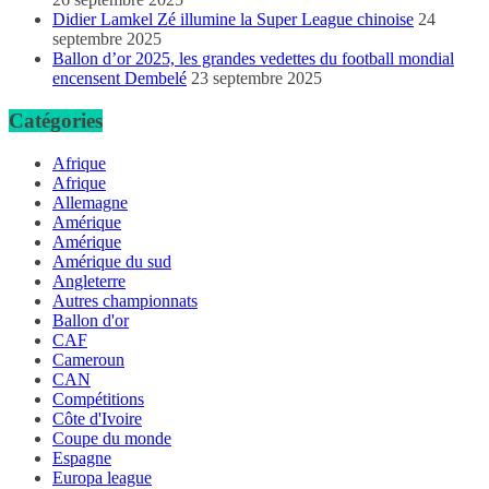
Didier Lamkel Zé illumine la Super League chinoise
24
septembre 2025
Ballon d’or 2025, les grandes vedettes du football mondial
encensent Dembelé
23 septembre 2025
Catégories
Afrique
Afrique
Allemagne
Amérique
Amérique
Amérique du sud
Angleterre
Autres championnats
Ballon d'or
CAF
Cameroun
CAN
Compétitions
Côte d'Ivoire
Coupe du monde
Espagne
Europa league