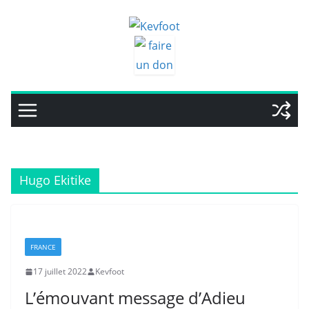
Passer
au
contenu
Hugo Ekitike
FRANCE
17 juillet 2022
Kevfoot
L’émouvant message d’Adieu