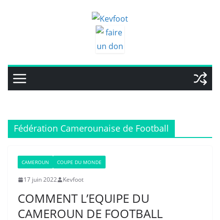
Passer
au
contenu
Fédération Camerounaise de Football
CAMEROUN
COUPE DU MONDE
17 juin 2022
Kevfoot
COMMENT L’EQUIPE DU
CAMEROUN DE FOOTBALL