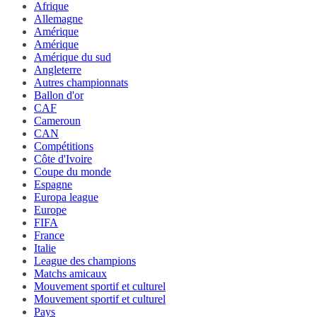
Afrique
Allemagne
Amérique
Amérique
Amérique du sud
Angleterre
Autres championnats
Ballon d'or
CAF
Cameroun
CAN
Compétitions
Côte d'Ivoire
Coupe du monde
Espagne
Europa league
Europe
FIFA
France
Italie
League des champions
Matchs amicaux
Mouvement sportif et culturel
Mouvement sportif et culturel
Pays