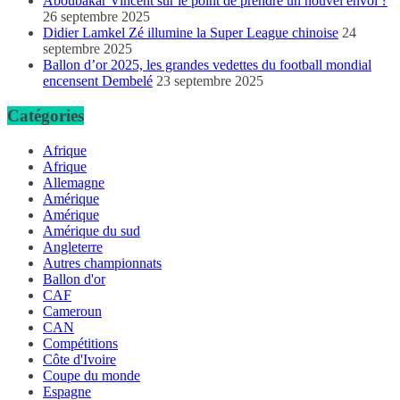
Aboubakar Vincent sur le point de prendre un nouvel envol ?
26 septembre 2025
Didier Lamkel Zé illumine la Super League chinoise
24
septembre 2025
Ballon d’or 2025, les grandes vedettes du football mondial
encensent Dembelé
23 septembre 2025
Catégories
Afrique
Afrique
Allemagne
Amérique
Amérique
Amérique du sud
Angleterre
Autres championnats
Ballon d'or
CAF
Cameroun
CAN
Compétitions
Côte d'Ivoire
Coupe du monde
Espagne