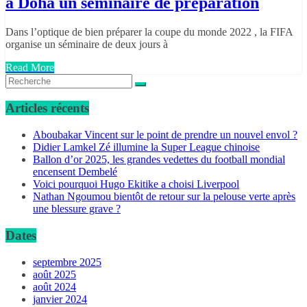
à Doha un séminaire de préparation
Dans l’optique de bien préparer la coupe du monde 2022 , la FIFA
organise un séminaire de deux jours à
Read More
Articles récents
Aboubakar Vincent sur le point de prendre un nouvel envol ?
Didier Lamkel Zé illumine la Super League chinoise
Ballon d’or 2025, les grandes vedettes du football mondial
encensent Dembelé
Voici pourquoi Hugo Ekitike a choisi Liverpool
Nathan Ngoumou bientôt de retour sur la pelouse verte après
une blessure grave ?
Dates
septembre 2025
août 2025
août 2024
janvier 2024