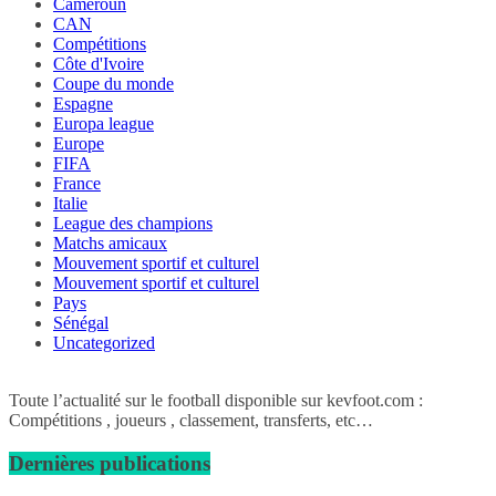
Cameroun
CAN
Compétitions
Côte d'Ivoire
Coupe du monde
Espagne
Europa league
Europe
FIFA
France
Italie
League des champions
Matchs amicaux
Mouvement sportif et culturel
Mouvement sportif et culturel
Pays
Sénégal
Uncategorized
Toute l’actualité sur le football disponible sur kevfoot.com :
Compétitions , joueurs , classement, transferts, etc…
Dernières publications