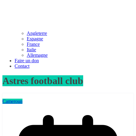
Angleterre
Espagne
France
Italie
Allemagne
Faire un don
Contact
Astres football club
Cameroun