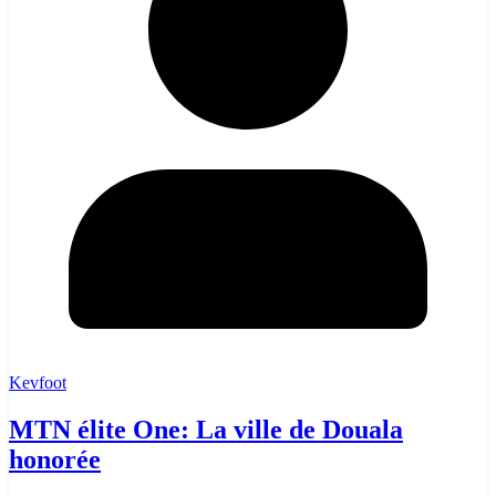
Kevfoot
MTN élite One: La ville de Douala
honorée